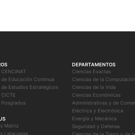
ROS
DEPARTAMENTOS
o CENCINAT
Ciencias Exactas
 de Educación Continua
Ciencias de la Computació
 de Estudios Estratégicos
Ciencias de la Vida
 CICTE
Ciencias Económicas
 Posgrados
Administrativas y de Come
Eléctrica y Electrónica
Energía y Mecánica
US
 Matriz
Seguridad y Defensa
s Latacunga
Ciencias de la Tierra y de l