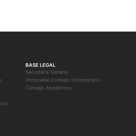
BASE LEGAL
Secretaria General
n
Honorable Consejo Universitario
Consejo Académico
rcio
a