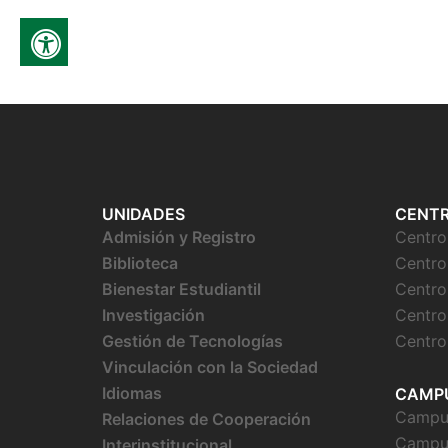
UNIDADES
CENT
Admisión y Registro
Centr
Biblioteca
Centro
Bienestar
Estudiantil
Centro
Investigación
Centro
Gestión de Tecnologías
Centro
Vinculación con la Sociedad
Idiomas
CAMP
Campus
Relaciones de Cooperación
Campu
Interinstitucional