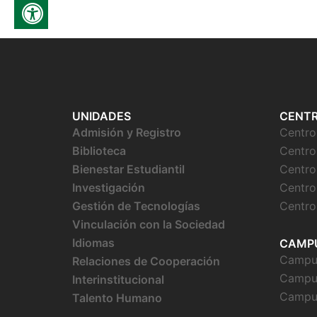
UNIDADES
CENT
Admisión y Registro
Centr
Biblioteca
Centro
Bienestar
Estudiantil
Centro
Investigación
Centro
Gestión de Tecnologías
Centro
Vinculación con la Sociedad
Idiomas
CAMP
Campus
Relaciones de Cooperación
Campu
Interinstitucional
Campu
Talento Humano