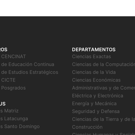
ROS
DEPARTAMENTOS
o CENCINAT
Ciencias Exactas
 de Educación Continua
Ciencias de la Computació
 de Estudios Estratégicos
Ciencias de la Vida
 CICTE
Ciencias Económicas
 Posgrados
Administrativas y de Come
Eléctrica y Electrónica
Energía y Mecánica
US
 Matriz
Seguridad y Defensa
s Latacunga
Ciencias de la Tierra y de l
s Santo Domingo
Construcción
Ciencias Humanas y Social