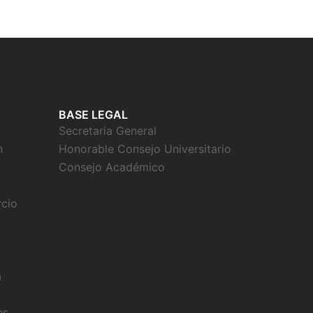
BASE LEGAL
Secretaria General
n
Honorable Consejo Universitario
Consejo Académico
rcio
a
es