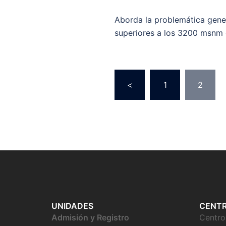
Aborda la problemática gene
superiores a los 3200 msnm 
<
1
2
UNIDADES
CENT
Admisión y Registro
Centr